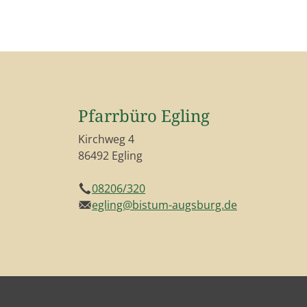
Pfarrbüro Egling
Kirchweg 4
86492 Egling
08206/320
Telefon
egling@bistum-augsburg.de
E-Mail