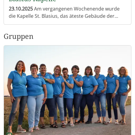
23.10.2025
Am vergangenen Wochenende wurde
die Kapelle St. Blasius, das äteste Gebäude der
Gemeinde Egling an der Paar mit einem feierlichen
Gottesdienst wiedereröffnet. Im Anschluss daran
Gruppen
gab es, ein von der Kirchenverwaltung orgnisiertes,
kleines "Kurchta Feschtla" im naheliegenden
Frietinger Hof. Die Familie Sießmeir (Frietinger
Bauer) betreut die Kapelle seit Generationen. Bei
Kaffee und Kuchen und einem reichlichen
Brotzeitbuffet feierten rund 150 Personen in
gemütlicher Runde im geschützen Stadel. Die
Renovierung der Kapelle dauerte von Planung bis
Fertigstellung über 10 Jahre, das Ergebnis kann sich
wirklich sehen lassen! Schauen Sie einfach mal
vorbei, die Kapelle ist zur Zeit am Wochenende
tagsüber geöffnet.