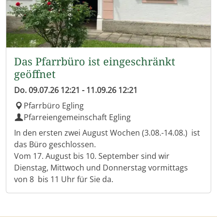
Die Mitglieder treffen sich beispielsweise im
Fasching, beim gemeinsamen Frühstück, zu
Vorträgen, beim Christkindlmarkt, bei Ausflügen
und zu kirchlichen Veranstaltungen. Bei den vielen
Zusammenkünften kommt natürlich das
Das Pfarrbüro ist eingeschränkt
gemütliche Beisammensein bei Kaffee und Kuchen
geöffnet
auch nicht zu kurz.
Do.
09.07.26
12:21
-
11.09.26
12:21
Der Frauenbund Zweigverein Egling-Heinrichshofen
Pfarrbüro Egling
ist ein eingetragener Verein, in dem Frauen jeden
Pfarreiengemeinschaft Egling
Alters mit verschiedensten Interessen Platz finden.
In den ersten zwei August Wochen (3.08.-14.08.) ist
Der Verein ist kirchlich, gesellschaftspolitisch und
das Büro geschlossen.
sozial engagiert und vertritt die Interessen von
Vom 17. August bis 10. September sind wir
Frauen in Kirche, Gesellschaft und Politik. Durch
Dienstag, Mittwoch und Donnerstag vormittags
das Engagement der Frauen werden soziale und
von 8 bis 11 Uhr für Sie da.
caritative Anliegen vor Ort und über Eglings
Grenzen hinaus gefördert und unterstützt.