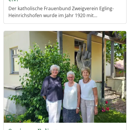
Der katholische Frauenbund Zweigverein Egling-
Heinrichshofen wurde im Jahr 1920 mit
Unterstützung des geistlichen Rates H. H. Pfarrer
Leonhard Neureiter gegründet.
Der Zweigverein gehört dem Diözesanverband
Augsburg an, welcher wiederum dem Dachverband
Katholischer Deutscher Frauenbund (KDFB)
unterliegt.
Fest eingebunden in das Dorfleben engagieren sich
die Frauen in vielfältiger Weise. Es werden
Veranstaltungen in unterschiedlichsten Bereichen
angeboten.
Die Mitglieder treffen sich beispielsweise im
Fasching, beim gemeinsamen Frühstück, zu
Vorträgen, beim Christkindlmarkt, bei Ausflügen