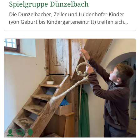
Spielgruppe Dünzelbach
Die Dünzelbacher, Zeller und Luidenhofer Kinder
(von Geburt bis Kindergarteneintritt) treffen sich
jeden Montag (außer in den Ferien) von 09:00 bis
11:00 Uhr im Hennahaus zur Spielgruppe. Wir
Ministrant beim Samstagsläuten in Heinrichshofen
spielen, singen und machen gemeinsam Brotzeit.
Die Eltern können sich besser kennenlernen und
austauschen. Bei schönem Wetter gehen wir auch
mal auf den Spielplatz oder machen einen Ausflug.