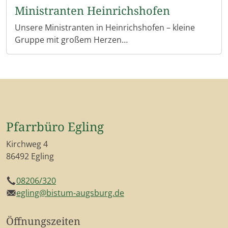
Ministranten Heinrichshofen
Unsere Ministranten in Heinrichshofen – kleine
Gruppe mit großem Herzen
In der Filialkirche St. Andreas in Heinrichshofen
sind es zurzeit zwei Ministranten, die sich jeden
Montagabend ihren Dienst am Altar teilen. Sie sind
zwar eine kleine Gruppe, aber mit viel Freude und
Einsatz dabei.
Pfarrbüro Egling
„Das Schönste ist, dass wir direkt etwas zur Messe
Kirchweg 4
beitragen können“, erzählt einer der Ministranten.
86492 Egling
Jeder Handgriff sitzt: die Gaben bringen, am Altar
helfen – alles gehört für sie selbstverständlich dazu.
08206/320
Telefon
Und auch wenn manch einer nach einem langen
egling@bistum-augsburg.de
E-Mail
Schultag lieber auf dem Sofa bleiben würde, sind
sie doch da, wenn die Glocken zur Abendmesse
Öffnungszeiten
rufen.